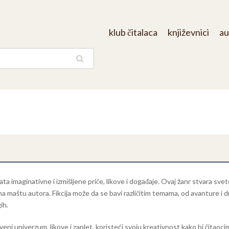
klub čitalaca
književnici
au
aga
hvata imaginativne i izmišljene priče, likove i događaje. Ovaj žanr stvara sv
na maštu autora. Fikcija može da se bavi različitim temama, od avanture i d
ih.
tveni univerzum, likove i zaplet, koristeći svoju kreativnost kako bi čitao