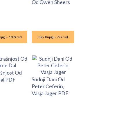
Od Owen Sheers
jigu - 1039 rsd
Kupi Knjigu - 799 rsd
šnjost Od
Sudnji Dani Od
al PDF
Peter Čeferin,
Vasja Jager PDF