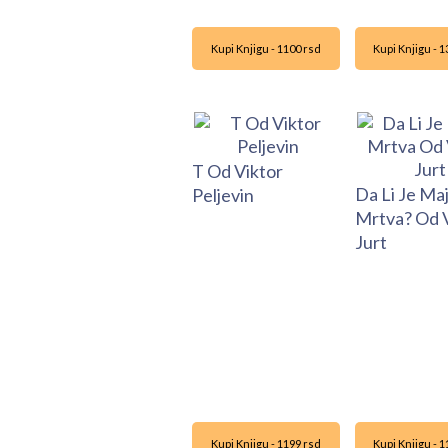
Kupi Knjigu - 1100 rsd
Kupi Knjigu - 
T Od Viktor
Da Li Je Ma
Peljevin
Mrtva? Od V
Jurt
Kupi Knjigu - 1199 rsd
Kupi Knjigu - 