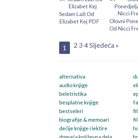
Sedam Laži Od
Olovni Pone
Elizabet Kej PDF
Od Nicci Fr
2
3
4
Sljedeća »
1
alternativa
du
audio knjige
ek
beletristika
ep
besplatne knjige
fa
bestseleri
fi
biografije & memoari
fi
dečije knjige i lektire
h
domaća književna dela
hr