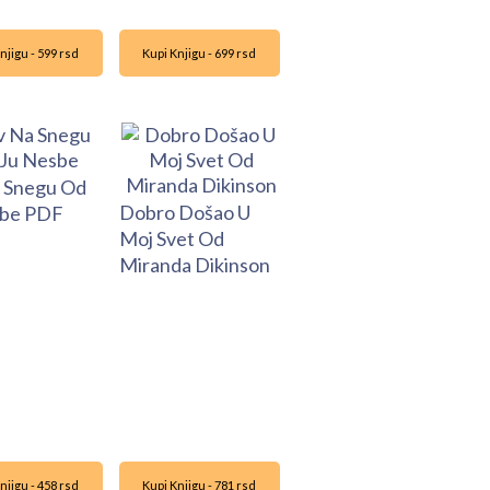
njigu - 599 rsd
Kupi Knjigu - 699 rsd
 Snegu Od
Dobro Došao U
sbe PDF
Moj Svet Od
Miranda Dikinson
njigu - 458 rsd
Kupi Knjigu - 781 rsd