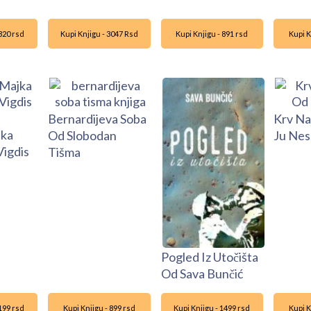
1320 rsd
Kupi Knjigu - 3047 Rsd
Kupi Knjigu - 891 rsd
Kupi K
Bernardijeva Soba
Krv Na
jka
Od Slobodan
Ju Ne
igdis
Tišma
Pogled Iz Utočišta
Od Sava Bunčić
1199 rsd
Kupi Knjigu - 899 rsd
Kupi Knjigu - 1499 rsd
Kupi K