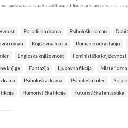
 omogućava da se istraže različiti aspekti ljudskog iskustva, kao i da se i
ževnost
Porodična drama
Psihološki roman
Dobit
ivni roman
Književna fikcija
Roman o odrastanju
riler
Engleska književnost
Feministička književnost
ne knjige
Fantazija
Ljubavna fikcija
Misteriozna 
 drama
Psihološka drama
Psihološki triler
Špijun
fikcija
Humoristička fikcija
Futuristička fantastika