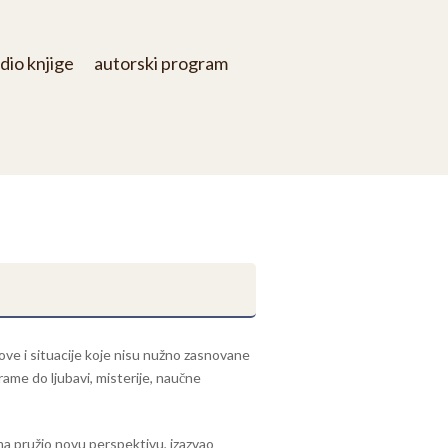
dio knjige
autorski program
etove i situacije koje nisu nužno zasnovane
rame do ljubavi, misterije, naučne
cima pružio novu perspektivu, izazvao