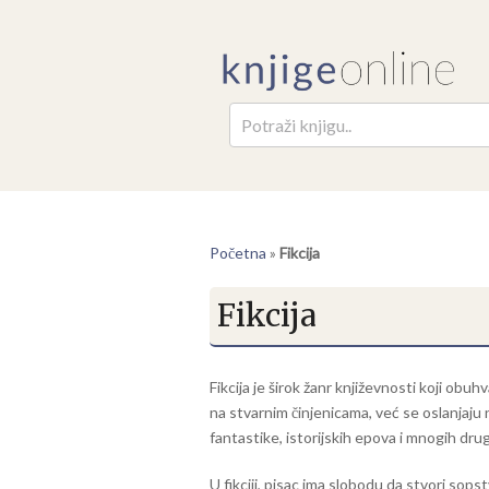
Pretr
Početna
»
Fikcija
Fikcija
Fikcija je širok žanr književnosti koji obu
na stvarnim činjenicama, već se oslanjaju 
fantastike, istorijskih epova i mnogih drug
U fikciji, pisac ima slobodu da stvori sops