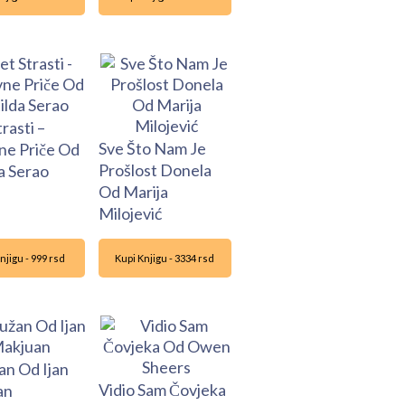
rasti –
Sve Što Nam Je
ne Priče Od
Prošlost Donela
a Serao
Od Marija
Milojević
njigu - 999 rsd
Kupi Knjigu - 3334 rsd
n Od Ijan
Vidio Sam Čovjeka
an