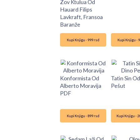
Zov Ktulua Od
Hauard Filips
Lavkraft, Fransoa
Baranže
Kupi Knjigu - 999 rsd
Kupi Knjigu - 
Konformista Od
Tatin Sin O
Alberto Moravija
Pešut
PDF
Kupi Knjigu - 899 rsd
Kupi Knjigu - 