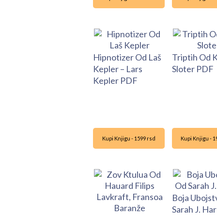
Hipnotizer Od Laš
Triptih Od 
Kepler – Lars
Sloter PDF
Kepler PDF
Kupi Knjigu - 1599 rsd
Kupi Knjigu - 
Boja Ubojst
Sarah J. Har