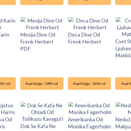
Karin
Mesija Dine Od
Deca Dine Od
Cvet St
Frenk Herbert
Frenk Herbert
Ljubav
PDF
Matild
1931 rsd
Kupi Knjigu - 1099 rsd
Kupi Knjigu - 3650 rsd
Kupi K
va Od
Amerikanka Od
Neduža
Dok Se Kafa Ne
ris
Monika Fagerholm
Makju