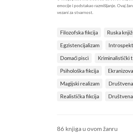
emocije i podstakao razmišljanje. Ovaj žanr
vezani za stvarnost.
Filozofska fikcija
Ruska knji
Egzistencijalizam
Introspekt
Domaći pisci
Kriminalistički t
Psihološka fikcija
Ekranizova
Magijski realizam
Društvena
Realistička fikcija
Društvena 
86 knjiga u ovom žanru