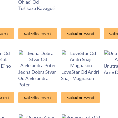
Ohladi Od
Tošikazu Kavaguči
935 rsd
Kupi Knjigu - 999 rsd
Kupi Knjigu - 990 rsd
Kupi Kn
d Dino
Unutra
Jedna Dobra Stvar
LoveStar Od Andri
Arne D
Od Aleksandra
Snajr Magnason
Poter
2085 rsd
Kupi Knjigu - 999 rsd
Kupi Knjigu - 999 rsd