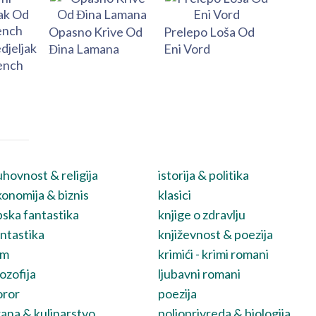
Opasno Krive Od
Prelepo Loša Od
djeljak
Đina Lamana
Eni Vord
ench
hovnost & religija
istorija & politika
onomija & biznis
klasici
ska fantastika
knjige o zdravlju
ntastika
književnost & poezija
lm
krimići - krimi romani
lozofija
ljubavni romani
oror
poezija
ana & kulinarstvo
poljoprivreda & biologija